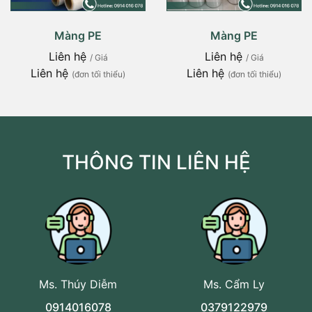
Màng PE
Màng PE
Liên hệ
Liên hệ
/ Giá
/ Giá
Liên hệ
Liên hệ
(đơn tối thiểu)
(đơn tối thiểu)
THÔNG TIN LIÊN HỆ
Ms. Thúy Diễm
Ms. Cẩm Ly
0914016078
0379122979