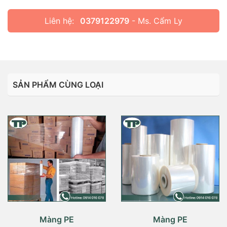
Liên hệ:
0379122979
- Ms. Cẩm Ly
SẢN PHẨM CÙNG LOẠI
Màng PE
Màng PE