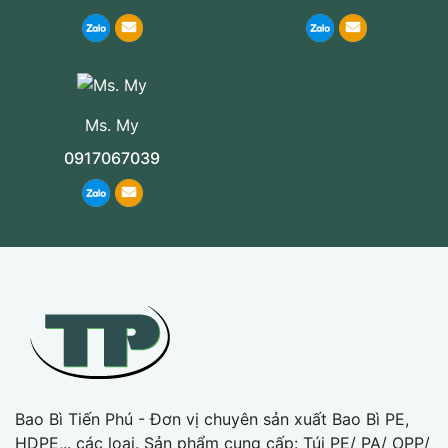
Ms. My
0917067039
Bao Bì Tiến Phú - Đơn vị chuyên sản xuất Bao Bì PE,
HDPE,.. các loại. Sản phẩm cung cấp: Túi PE/ PA/ OPP/